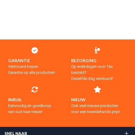
GARANTIE
BEZORGING
Vertrouwd kopen
Op werkdagen voor 16u
Garantie op alle producten!
besteld?
Dezelfde dag verstuurd!
INRUIL
NIEUW
Eenvoudig en goedkoop
Ook veel nieuwe producten
van oud naar nieuw!
voor een tweedehands prijs!
SNEL NAAR