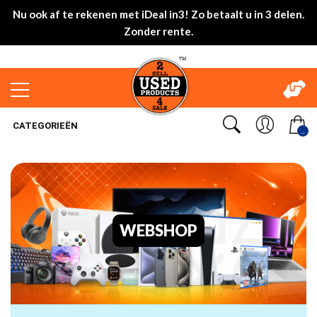
Nu ook af te rekenen met iDeal in3! Zo betaalt u in 3 delen.
Zonder rente.
CATEGORIEËN
..
WEBSHOP