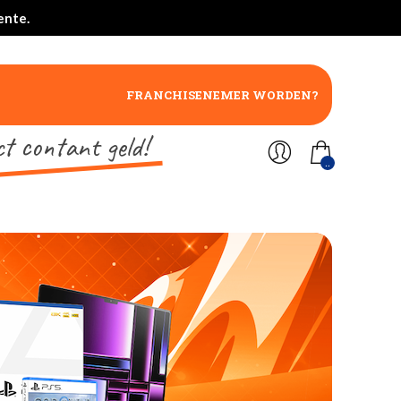
ente.
FRANCHISENEMER WORDEN?
ct contant geld!
..