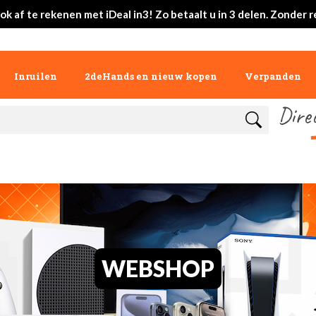
ok af te rekenen met iDeal in3! Zo betaalt u in 3 delen. Zonder r
Inruilen
2deHands en nieuw kopen
Verpanden
Dire
WEBSHOP