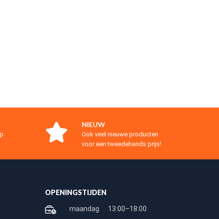
NIEUW
op
Ook veel nieuwe producten
voor een tweedehands prijs!
OPENINGSTIJDEN
maandag
13:00–18:00