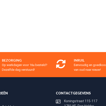
BEZORGING
INRUIL
Op werkdagen voor 16u besteld?
Eenvoudig en goedko
Dezelfde dag verstuurd!
van oud naar nieuw!
IEËN
CONTACTGEGEVENS
Koningstraat 115-117