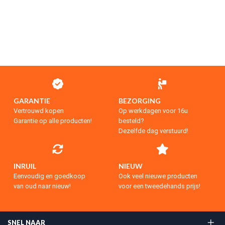
GARANTIE
BEZORGING
Vertrouwd kopen
Op werkdagen voor 16u
Garantie op alle producten!
besteld?
Dezelfde dag verstuurd!
INRUIL
NIEUW
Eenvoudig en goedkoop
Ook veel nieuwe producten
van oud naar nieuw!
voor een tweedehands prijs!
SNEL NAAR