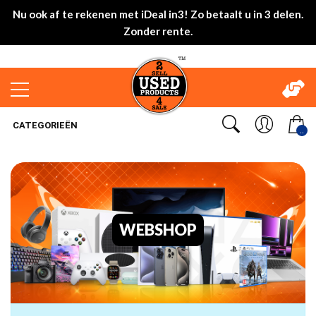
Nu ook af te rekenen met iDeal in3! Zo betaalt u in 3 delen.
Zonder rente.
CATEGORIEËN
..
WEBSHOP