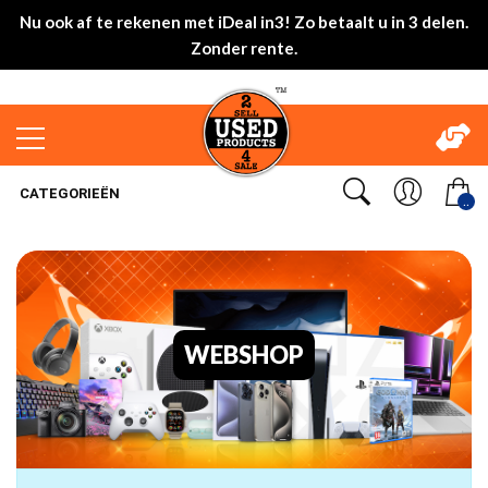
Nu ook af te rekenen met iDeal in3! Zo betaalt u in 3 delen.
Zonder rente.
CATEGORIEËN
..
WEBSHOP