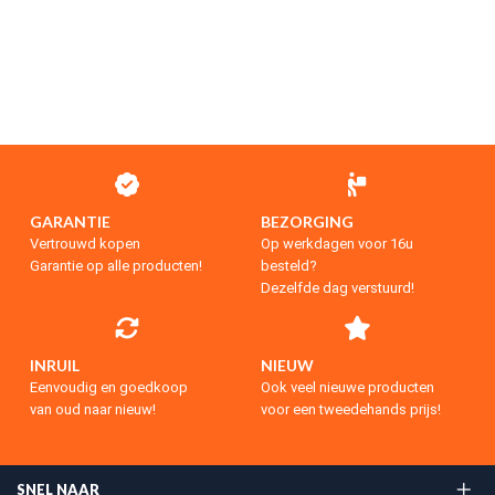
GARANTIE
BEZORGING
Vertrouwd kopen
Op werkdagen voor 16u
Garantie op alle producten!
besteld?
Dezelfde dag verstuurd!
INRUIL
NIEUW
Eenvoudig en goedkoop
Ook veel nieuwe producten
van oud naar nieuw!
voor een tweedehands prijs!
SNEL NAAR