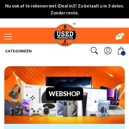
Nu ook af te rekenen met iDeal in3! Zo betaalt u in 3 delen.
Zonder rente.
CATEGORIEËN
..
WEBSHOP