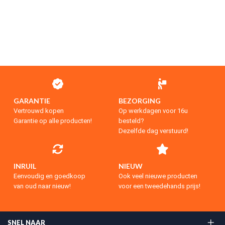
GARANTIE
BEZORGING
Vertrouwd kopen
Op werkdagen voor 16u
Garantie op alle producten!
besteld?
Dezelfde dag verstuurd!
INRUIL
NIEUW
Eenvoudig en goedkoop
Ook veel nieuwe producten
van oud naar nieuw!
voor een tweedehands prijs!
SNEL NAAR