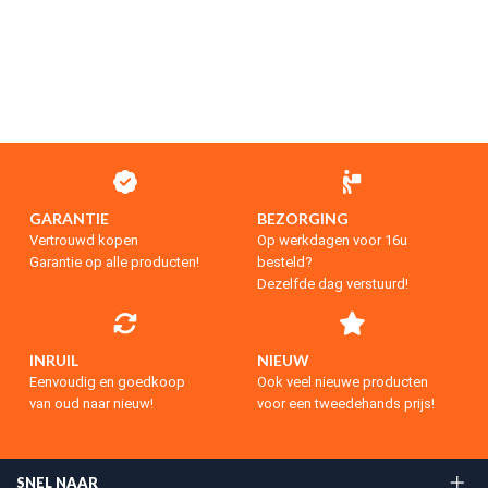
GARANTIE
BEZORGING
Vertrouwd kopen
Op werkdagen voor 16u
Garantie op alle producten!
besteld?
Dezelfde dag verstuurd!
INRUIL
NIEUW
Eenvoudig en goedkoop
Ook veel nieuwe producten
van oud naar nieuw!
voor een tweedehands prijs!
SNEL NAAR