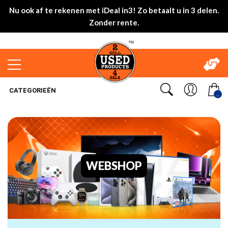
Nu ook af te rekenen met iDeal in3! Zo betaalt u in 3 delen.
Zonder rente.
CATEGORIEËN
..
WEBSHOP