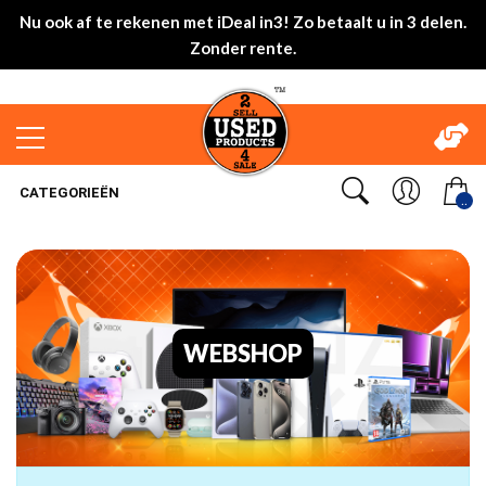
Nu ook af te rekenen met iDeal in3! Zo betaalt u in 3 delen.
Zonder rente.
CATEGORIEËN
..
WEBSHOP