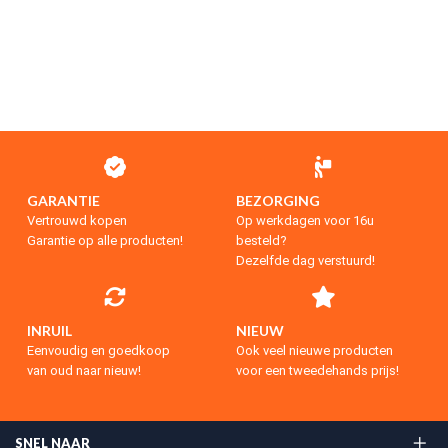
GARANTIE
BEZORGING
Vertrouwd kopen
Op werkdagen voor 16u
Garantie op alle producten!
besteld?
Dezelfde dag verstuurd!
INRUIL
NIEUW
Eenvoudig en goedkoop
Ook veel nieuwe producten
van oud naar nieuw!
voor een tweedehands prijs!
SNEL NAAR