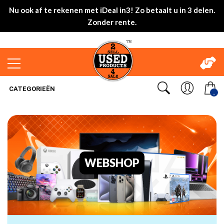
Nu ook af te rekenen met iDeal in3! Zo betaalt u in 3 delen.
Zonder rente.
CATEGORIEËN
..
WEBSHOP