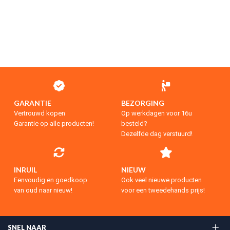
GARANTIE
BEZORGING
Vertrouwd kopen
Op werkdagen voor 16u
Garantie op alle producten!
besteld?
Dezelfde dag verstuurd!
INRUIL
NIEUW
Eenvoudig en goedkoop
Ook veel nieuwe producten
van oud naar nieuw!
voor een tweedehands prijs!
SNEL NAAR