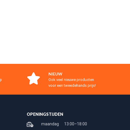
NIEUW
op
Ook veel nieuwe producten
voor een tweedehands prijs!
OPENINGSTIJDEN
maandag
13:00–18:00