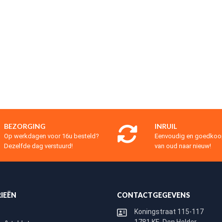
BEZORGING
INRUIL
Op werkdagen voor 16u besteld?
Eenvoudig en goedko
Dezelfde dag verstuurd!
van oud naar nieuw!
IEËN
CONTACTGEGEVENS
Koningstraat 115-117