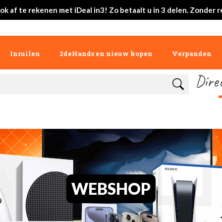
ok af te rekenen met iDeal in3! Zo betaalt u in 3 delen. Zonder r
Inruilen
2deHands en nieuw kopen
Verpanden
Dire
WEBSHOP