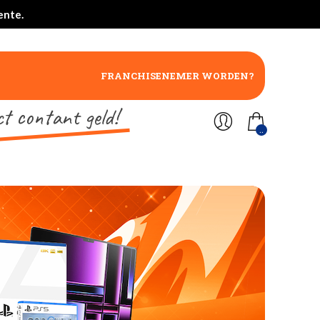
ente.
FRANCHISENEMER WORDEN?
ct contant geld!
..