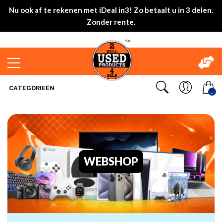
Nu ook af te rekenen met iDeal in3! Zo betaalt u in 3 delen.
Zonder rente.
CATEGORIEËN
..
WEBSHOP