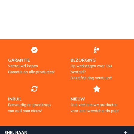
GARANTIE
BEZORGING
Vertrouwd kopen
Op werkdagen voor 16u
Garantie op alle producten!
besteld?
Dezelfde dag verstuurd!
INRUIL
NIEUW
Eenvoudig en goedkoop
Ook veel nieuwe producten
van oud naar nieuw!
voor een tweedehands prijs!
SNEL NAAR