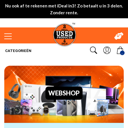
Nu ook af te rekenen met iDeal in3! Zo betaalt u in 3 delen.
Zonder rente.
CATEGORIEËN
..
WEBSHOP