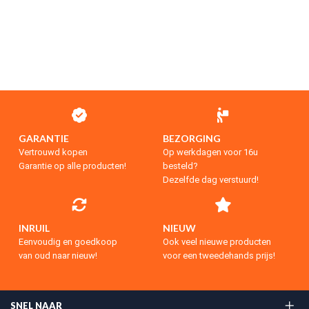
GARANTIE
BEZORGING
Vertrouwd kopen
Op werkdagen voor 16u
Garantie op alle producten!
besteld?
Dezelfde dag verstuurd!
INRUIL
NIEUW
Eenvoudig en goedkoop
Ook veel nieuwe producten
van oud naar nieuw!
voor een tweedehands prijs!
SNEL NAAR