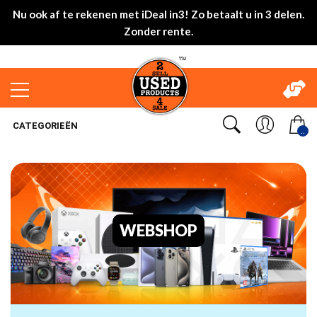
Nu ook af te rekenen met iDeal in3! Zo betaalt u in 3 delen.
Zonder rente.
CATEGORIEËN
..
WEBSHOP