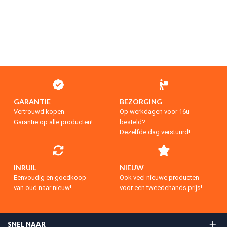
GARANTIE
BEZORGING
Vertrouwd kopen
Op werkdagen voor 16u
Garantie op alle producten!
besteld?
Dezelfde dag verstuurd!
INRUIL
NIEUW
Eenvoudig en goedkoop
Ook veel nieuwe producten
van oud naar nieuw!
voor een tweedehands prijs!
SNEL NAAR