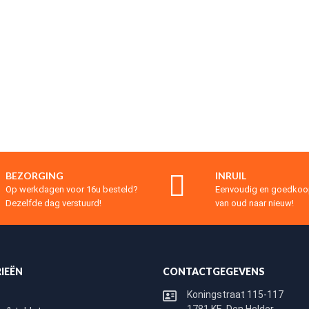
BEZORGING
INRUIL
Op werkdagen voor 16u besteld?
Eenvoudig en goedko
Dezelfde dag verstuurd!
van oud naar nieuw!
IEËN
CONTACTGEGEVENS
Koningstraat 115-117