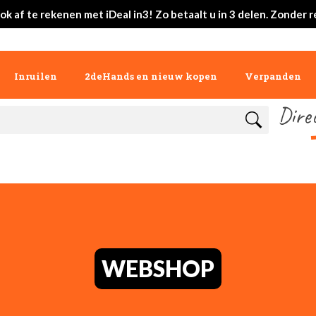
ok af te rekenen met iDeal in3! Zo betaalt u in 3 delen. Zonder r
Inruilen
2deHands en nieuw kopen
Verpanden
Dire
WEBSHOP