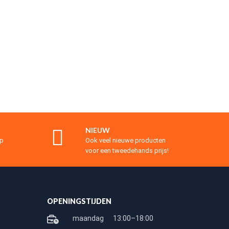
NIEUW
op
Ook veel nieuwe producten
voor een tweedehands prijs!
OPENINGSTIJDEN
maandag
13:00–18:00