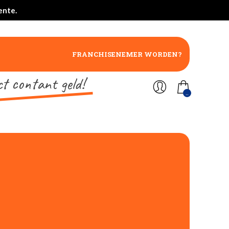
ente.
FRANCHISENEMER WORDEN?
ct contant geld!
..