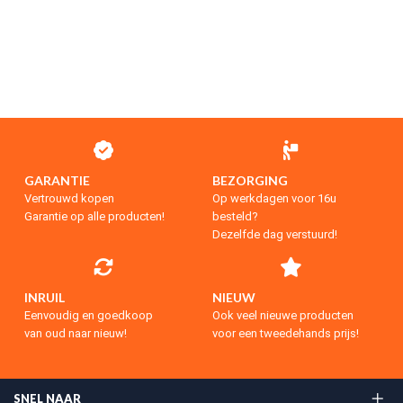
GARANTIE
BEZORGING
Vertrouwd kopen
Op werkdagen voor 16u
Garantie op alle producten!
besteld?
Dezelfde dag verstuurd!
INRUIL
NIEUW
Eenvoudig en goedkoop
Ook veel nieuwe producten
van oud naar nieuw!
voor een tweedehands prijs!
SNEL NAAR