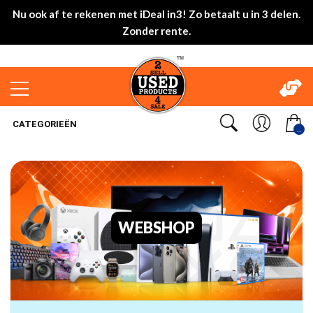
Nu ook af te rekenen met iDeal in3! Zo betaalt u in 3 delen.
Zonder rente.
CATEGORIEËN
..
WEBSHOP