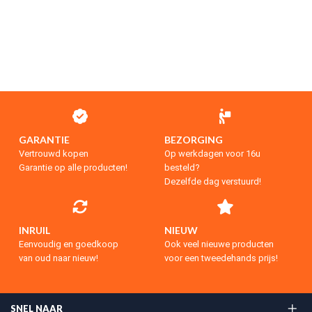
GARANTIE
BEZORGING
Vertrouwd kopen
Op werkdagen voor 16u
Garantie op alle producten!
besteld?
Dezelfde dag verstuurd!
INRUIL
NIEUW
Eenvoudig en goedkoop
Ook veel nieuwe producten
van oud naar nieuw!
voor een tweedehands prijs!
SNEL NAAR