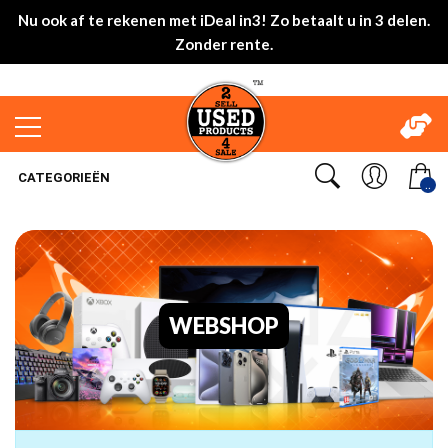
Nu ook af te rekenen met iDeal in3! Zo betaalt u in 3 delen.
Zonder rente.
CATEGORIEËN
..
WEBSHOP