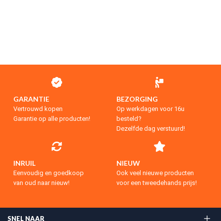
GARANTIE
BEZORGING
Vertrouwd kopen
Op werkdagen voor 16u
Garantie op alle producten!
besteld?
Dezelfde dag verstuurd!
INRUIL
NIEUW
Eenvoudig en goedkoop
Ook veel nieuwe producten
van oud naar nieuw!
voor een tweedehands prijs!
SNEL NAAR