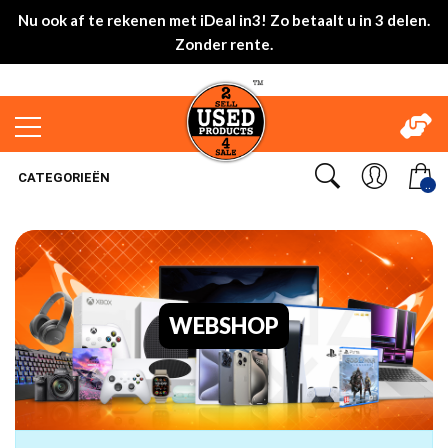
Nu ook af te rekenen met iDeal in3! Zo betaalt u in 3 delen.
Zonder rente.
CATEGORIEËN
..
WEBSHOP