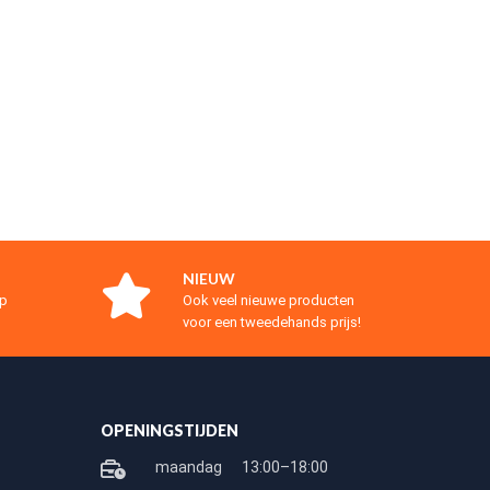
NIEUW
op
Ook veel nieuwe producten
voor een tweedehands prijs!
OPENINGSTIJDEN
maandag
13:00–18:00