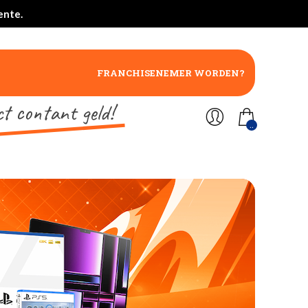
ente.
FRANCHISENEMER WORDEN?
ct contant geld!
..