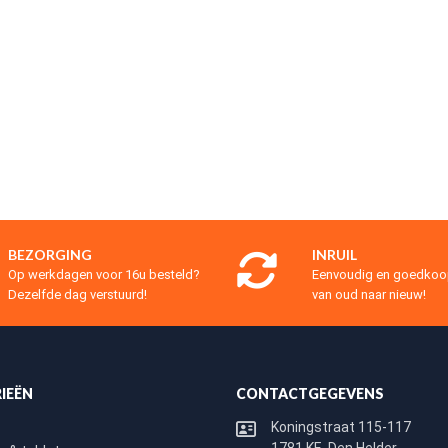
BEZORGING
INRUIL
Op werkdagen voor 16u besteld?
Eenvoudig en goedko
Dezelfde dag verstuurd!
van oud naar nieuw!
IEËN
CONTACTGEGEVENS
Koningstraat 115-117