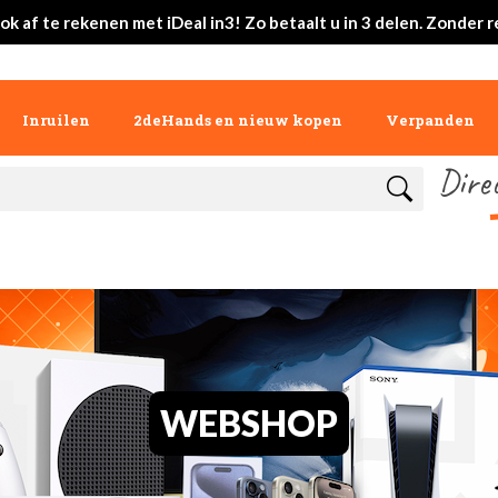
ok af te rekenen met iDeal in3! Zo betaalt u in 3 delen. Zonder r
Inruilen
2deHands en nieuw kopen
Verpanden
Dire
WEBSHOP