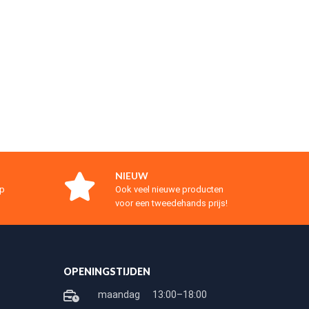
NIEUW
op
Ook veel nieuwe producten
voor een tweedehands prijs!
OPENINGSTIJDEN
maandag
13:00–18:00