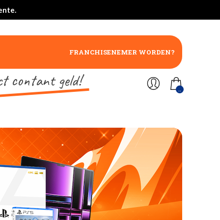
ente.
FRANCHISENEMER WORDEN?
ct contant geld!
..