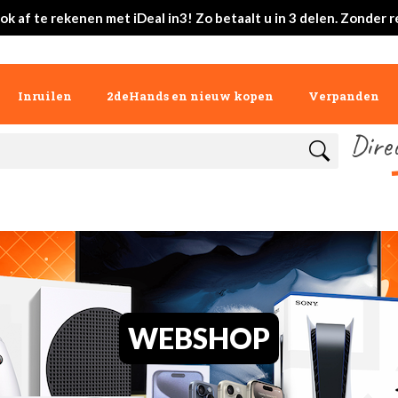
ok af te rekenen met iDeal in3! Zo betaalt u in 3 delen. Zonder r
Inruilen
2deHands en nieuw kopen
Verpanden
Dire
WEBSHOP