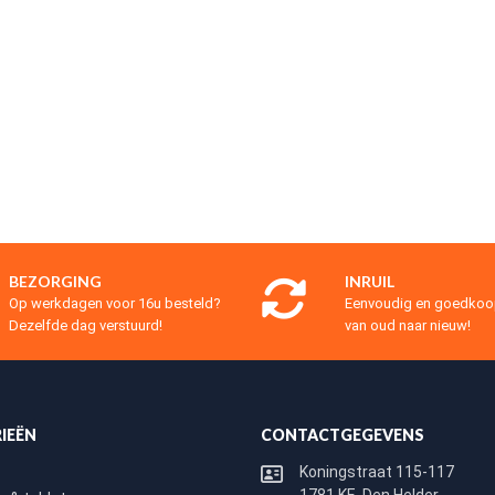
BEZORGING
INRUIL
Op werkdagen voor 16u besteld?
Eenvoudig en goedko
Dezelfde dag verstuurd!
van oud naar nieuw!
IEËN
CONTACTGEGEVENS
Koningstraat 115-117