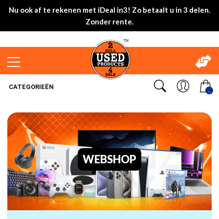
Nu ook af te rekenen met iDeal in3! Zo betaalt u in 3 delen.
Zonder rente.
CATEGORIEËN
..
WEBSHOP