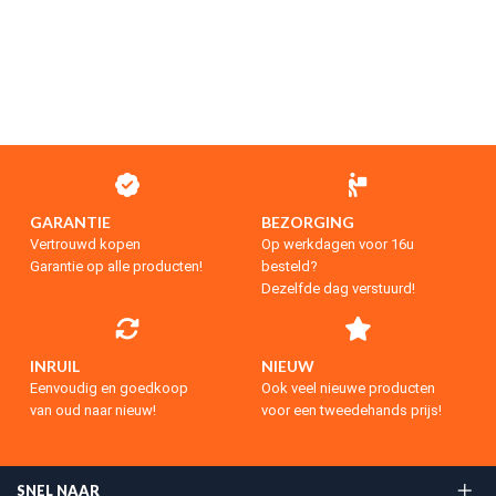
GARANTIE
BEZORGING
Vertrouwd kopen
Op werkdagen voor 16u
Garantie op alle producten!
besteld?
Dezelfde dag verstuurd!
INRUIL
NIEUW
Eenvoudig en goedkoop
Ook veel nieuwe producten
van oud naar nieuw!
voor een tweedehands prijs!
SNEL NAAR