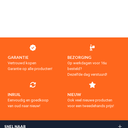
GARANTIE
BEZORGING
Vertrouwd kopen
Op werkdagen voor 16u
Garantie op alle producten!
besteld?
Dezelfde dag verstuurd!
INRUIL
NIEUW
Eenvoudig en goedkoop
Ook veel nieuwe producten
van oud naar nieuw!
voor een tweedehands prijs!
SNEL NAAR