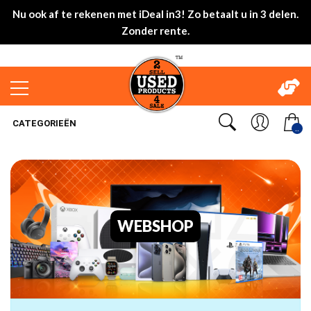
Nu ook af te rekenen met iDeal in3! Zo betaalt u in 3 delen.
Zonder rente.
CATEGORIEËN
..
WEBSHOP