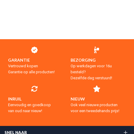
GARANTIE
BEZORGING
Vertrouwd kopen
Op werkdagen voor 16u
Garantie op alle producten!
besteld?
Dezelfde dag verstuurd!
INRUIL
NIEUW
Eenvoudig en goedkoop
Ook veel nieuwe producten
van oud naar nieuw!
voor een tweedehands prijs!
SNEL NAAR