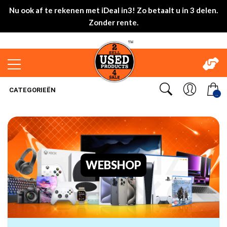
Nu ook af te rekenen met iDeal in3! Zo betaalt u in 3 delen.
Zonder rente.
CATEGORIEËN
..
WEBSHOP