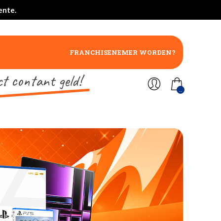
ente.
FRANCHISENEMER WORDEN?
ct contant geld!
..