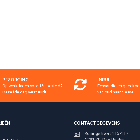
BEZORGING
INRUIL
Op werkdagen voor 16u besteld?
Eenvoudig en goedko
Dezelfde dag verstuurd!
van oud naar nieuw!
IEËN
CONTACTGEGEVENS
Koningstraat 115-117