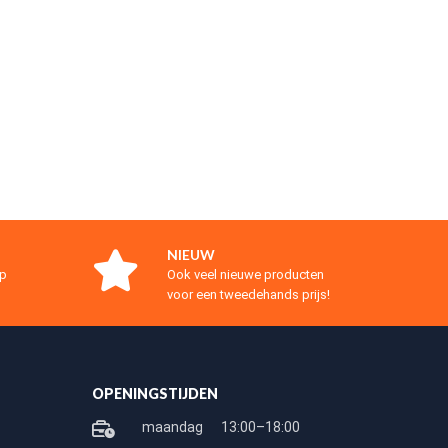
NIEUW
op
Ook veel nieuwe producten
voor een tweedehands prijs!
OPENINGSTIJDEN
maandag
13:00–18:00