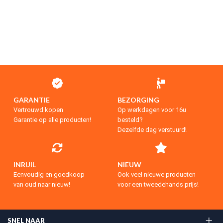
GARANTIE
BEZORGING
Vertrouwd kopen
Op werkdagen voor 16u
Garantie op alle producten!
besteld?
Dezelfde dag verstuurd!
INRUIL
NIEUW
Eenvoudig en goedkoop
Ook veel nieuwe producten
van oud naar nieuw!
voor een tweedehands prijs!
SNEL NAAR