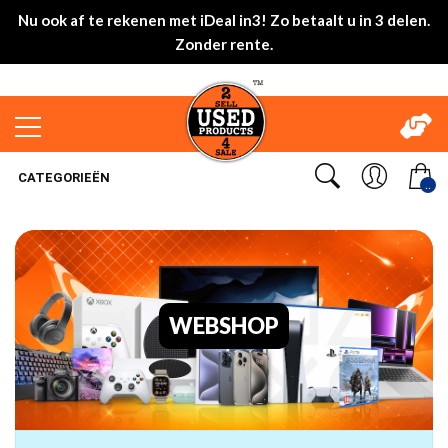
Nu ook af te rekenen met iDeal in3! Zo betaalt u in 3 delen.
Zonder rente.
CATEGORIEËN
..
WEBSHOP